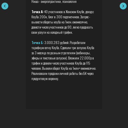
Ниша - энергопрактики, психология
Точка А:
40 участников в Женском Клубе, доход с
Клуба 200к, блог в 300 подписчиков. Запрос -
вывести обороты клуба на 1млн. ежемесячно,
довести число участников до 90, легко продавать
свои услуги на холодный трафик.
Точка Б:
3.000.283 рублей. Разработали
тарифную сетку Клуба. Сделали три запуска Клуба
за 3 месяца по разным стратегиям (вебинары,
эфиры и текстовые запуски). Вложили 22.000р в
трафик и довели число участников Клуба до 115
человек. Вывели оборот Клуба на 1млн+ ежемесячно.
Реализовали продажи личной работы без БК через
продуктовую воронку.
Телеграм