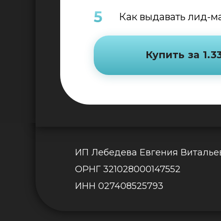
5
Как выдавать лид-м
Купить за 1.3
ИП Лебедева Евгения Виталье
ОРНГ 321028000147552
ИНН 027408525793