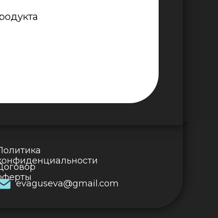
родукта
Политика
конфиденциальности
Договор
оферты
evaguseva@gmail.com